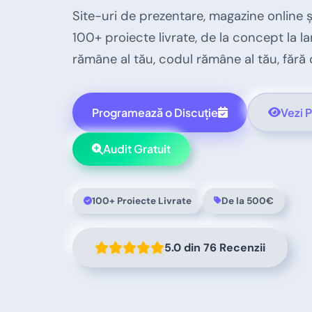
Site-uri de prezentare, magazine online 
100+ proiecte livrate, de la concept la lans
rămâne al tău, codul rămâne al tău, făr
Programează o Discuție
Vezi P
Audit Gratuit
100+ Proiecte Livrate
De la 500€
5.0
din
76 Recenzii