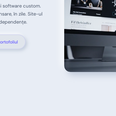
și software custom.
are, în zile. Site-ul
ă dependențe.
ortofoliul