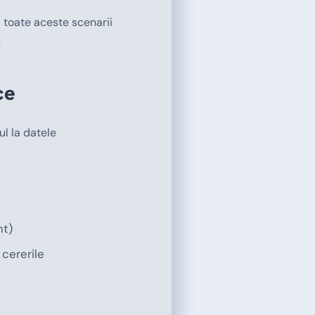
 toate aceste scenarii
.
ce
l la datele
nt)
 cererile