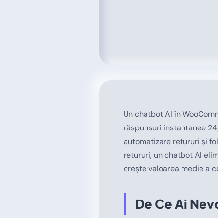
Un chatbot AI în WooComme
răspunsuri instantanee 24/
automatizare retururi și fo
retururi, un chatbot AI el
crește valoarea medie a co
De Ce Ai Nevo