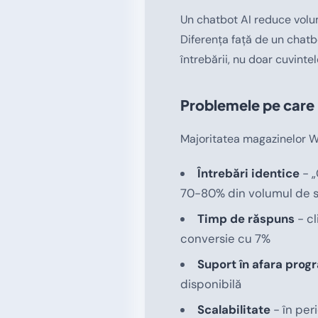
Un chatbot AI reduce volu
Diferența față de un chatb
întrebării, nu doar cuvintel
Problemele pe care 
Majoritatea magazinelor W
Întrebări identice
- „
70-80% din volumul de 
Timp de răspuns
- cl
conversie cu 7%
Suport în afara prog
disponibilă
Scalabilitate
- în per