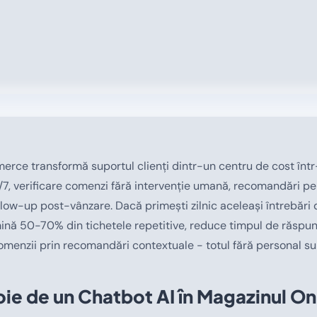
rce transformă suportul clienți dintr-un centru de cost într
7, verificare comenzi fără intervenție umană, recomandări pe
llow-up post-vânzare. Dacă primești zilnic aceleași întrebări d
imină 50-70% din tichetele repetitive, reduce timpul de răspun
menzii prin recomandări contextuale - totul fără personal su
ie de un Chatbot AI în Magazinul On