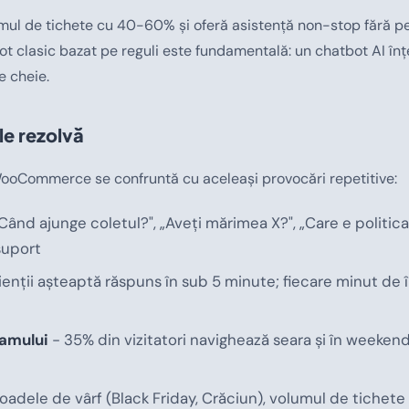
mul de tichete cu 40-60% și oferă asistență non-stop fără pe
ot clasic bazat pe reguli este fundamentală: un chatbot AI înț
e cheie.
le rezolvă
ooCommerce se confruntă cu aceleași provocări repetitive:
Când ajunge coletul?", „Aveți mărimea X?", „Care e politica
suport
ienții așteaptă răspuns în sub 5 minute; fiecare minut de 
ramului
- 35% din vizitatori navighează seara și în weeken
ioadele de vârf (Black Friday, Crăciun), volumul de tichete