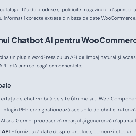
catalogul tău de produse și politicile magazinului răspunde la
 cu informații corecte extrase din baza de date WooCommerce
unui Chatbot AI pentru WooCommer
nă un plugin WordPress cu un API de limbaj natural și accesu
I. Iată cum se leagă componentele:
pale
terfața de chat vizibilă pe site (iframe sau Web Compone
- plugin PHP care gestionează sesiunile de chat și rutează
AI sau Gemini procesează mesajul și generează răspunsul
 API
- furnizează date despre produse, comenzi, stocuri