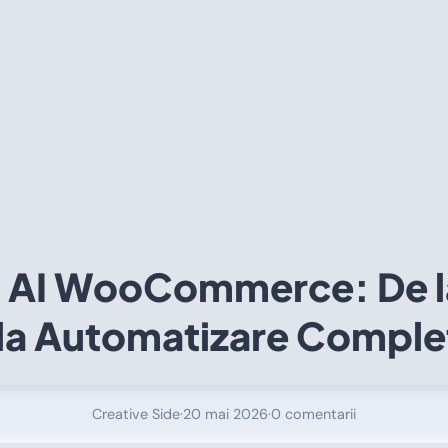
 AI WooCommerce: De l
la Automatizare Complet
Creative Side
·
20 mai 2026
·
0 comentarii