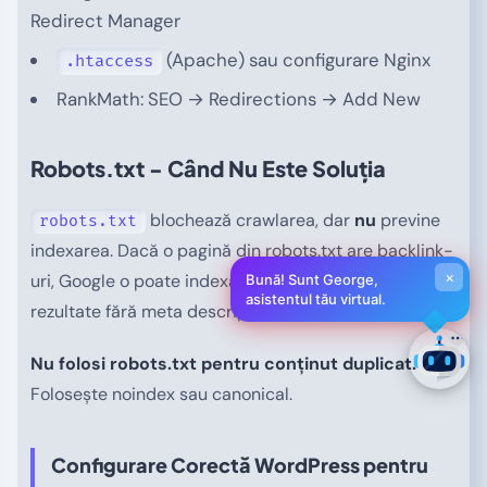
Redirect Manager
(Apache) sau configurare Nginx
.htaccess
RankMath: SEO → Redirections → Add New
Robots.txt - Când Nu Este Soluția
blochează crawlarea, dar
nu
previne
robots.txt
indexarea. Dacă o pagină din robots.txt are backlink-
×
uri, Google o poate indexa fără a o crawla - apare în
Bună! Sunt George,
asistentul tău virtual.
rezultate fără meta description, cu text generic.
Nu folosi robots.txt pentru conținut duplicat.
Folosește noindex sau canonical.
Configurare Corectă WordPress pentru