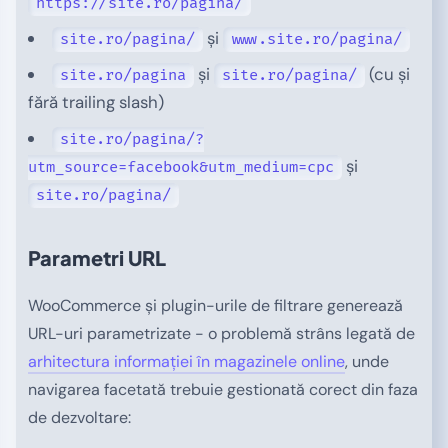
https://site.ro/pagina/
și
site.ro/pagina/
www.site.ro/pagina/
și
(cu și
site.ro/pagina
site.ro/pagina/
fără trailing slash)
site.ro/pagina/?
și
utm_source=facebook&utm_medium=cpc
site.ro/pagina/
Parametri URL
WooCommerce și plugin-urile de filtrare generează
URL-uri parametrizate - o problemă strâns legată de
arhitectura informației în magazinele online
, unde
navigarea facetată trebuie gestionată corect din faza
de dezvoltare: