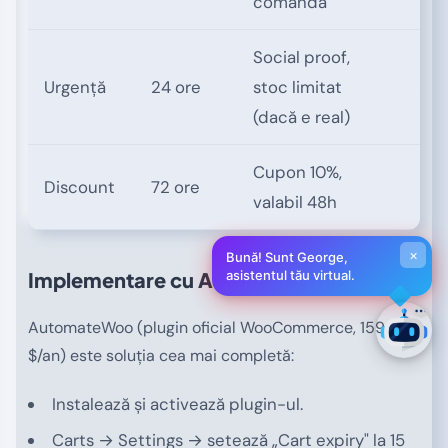
comanda"
Social proof,
Urgență
24 ore
stoc limitat
30
(dacă e real)
Cupon 10%,
Discount
72 ore
25
valabil 48h
×
Bună! Sunt George,
Implementare cu AutomateWoo
asistentul tău virtual.
AutomateWoo (plugin oficial WooCommerce, 159
$/an) este soluția cea mai completă:
Instalează și activează plugin-ul.
Carts → Settings → setează „Cart expiry" la 15