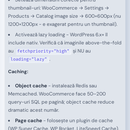
thumbnail-uri: WooCommerce → Settings →
Products → Catalog image size → 600×600px (nu
1200×1200px - e exagerat pentru un thumbnail).
Activează lazy loading - WordPress 6.x+ îl
include nativ. Verifică că imaginile above-the-fold
au
și NU au
fetchpriority="high"
.
loading="lazy"
Caching:
Object cache
- instalează Redis sau
Memcached. WooCommerce face 50–200
query-uri SQL pe pagină; object cache reduce
dramatic acest număr.
Page cache
- folosește un plugin de cache
(WP Super Cache, WP Rocket, LiteSpeed Cache).