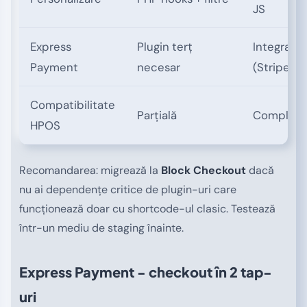
JS
Express
Plugin terț
Integrat n
Payment
necesar
(Stripe, P
Compatibilitate
Parțială
Completă
HPOS
Recomandarea: migrează la
Block Checkout
dacă
nu ai dependențe critice de plugin-uri care
funcționează doar cu shortcode-ul clasic. Testează
într-un mediu de staging înainte.
Express Payment - checkout în 2 tap-
uri