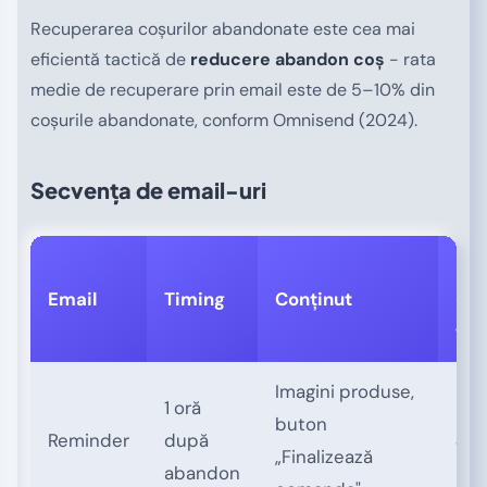
Recuperarea coșurilor abandonate este cea mai
eficientă tactică de
reducere abandon coș
- rata
medie de recuperare prin email este de 5–10% din
coșurile abandonate, conform Omnisend (2024).
Secvența de email-uri
Rat
Email
Timing
Conținut
des
tip
Imagini produse,
1 oră
buton
Reminder
după
45
„Finalizează
abandon