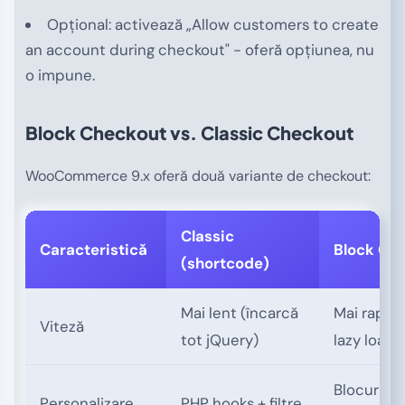
Opțional: activează „Allow customers to create
an account during checkout" - oferă opțiunea, nu
o impune.
Block Checkout vs. Classic Checkout
WooCommerce 9.x oferă două variante de checkout:
Classic
Caracteristică
Block Ch
(shortcode)
Mai lent (încarcă
Mai rapid 
Viteză
tot jQuery)
lazy load)
Blocuri + 
Personalizare
PHP hooks + filtre