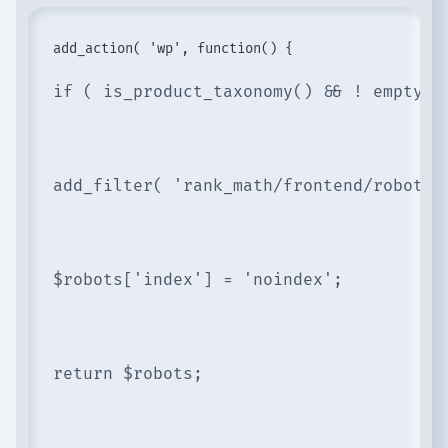
if ( is_product_taxonomy() && ! empty( 
add_filter( 'rank_math/frontend/robots'
$robots['index'] = 'noindex';
return $robots;