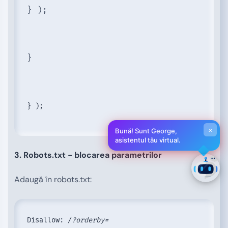
} );
}
} );
×
Bună! Sunt George,
asistentul tău virtual.
3. Robots.txt - blocarea parametrilor
Adaugă în robots.txt:
Disallow: /