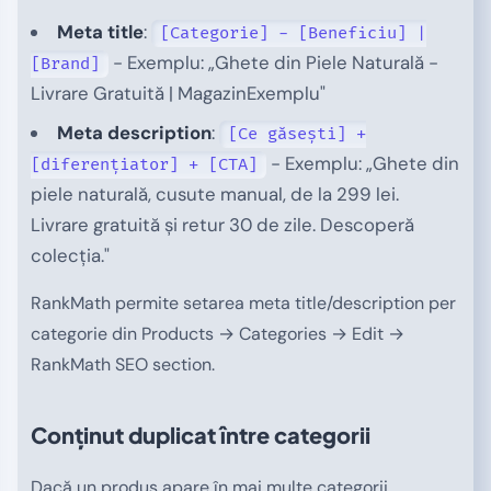
Meta title
:
[Categorie] - [Beneficiu] |
- Exemplu: „Ghete din Piele Naturală -
[Brand]
Livrare Gratuită | MagazinExemplu"
Meta description
:
[Ce găsești] +
- Exemplu: „Ghete din
[diferențiator] + [CTA]
piele naturală, cusute manual, de la 299 lei.
Livrare gratuită și retur 30 de zile. Descoperă
colecția."
RankMath permite setarea meta title/description per
categorie din Products → Categories → Edit →
RankMath SEO section.
Conținut duplicat între categorii
Dacă un produs apare în mai multe categorii