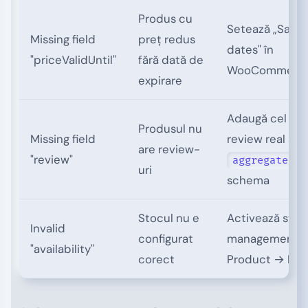
Produs cu
Setează „Sale 
Missing field
preț redus
dates" în
"priceValidUntil"
fără dată de
WooCommerc
expirare
Adaugă cel puț
Produsul nu
Missing field
review real sau
are review-
"review"
aggregateRat
uri
schema
Stocul nu e
Activează stoc
Invalid
configurat
management d
"availability"
corect
Product → Inv