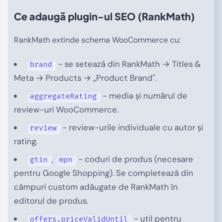
Ce adaugă plugin-ul SEO (RankMath)
RankMath extinde schema WooCommerce cu:
- se setează din RankMath → Titles &
brand
Meta → Products → „Product Brand".
- media și numărul de
aggregateRating
review-uri WooCommerce.
- review-urile individuale cu autor și
review
rating.
,
- coduri de produs (necesare
gtin
mpn
pentru Google Shopping). Se completează din
câmpuri custom adăugate de RankMath în
editorul de produs.
- util pentru
offers.priceValidUntil